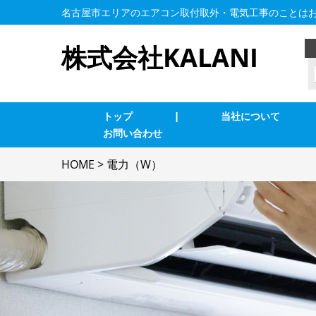
名古屋市エリアのエアコン取付取外・電気工事のことは
株式会社KALANI
トップ
|
当社について
お問い合わせ
業務用エアコン交換・取付・修理
エ
HOME
>
電力（W）
照明の修理・取付
コ
単相３線式切替工事
換
防犯カメラ
家