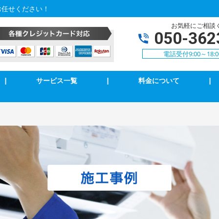
お任せください！
お気軽にご相談
050-362
電話受付9:00～18:
|
サービス一覧
|
料金について
|
アコン修理・取付
TVアンテナ修理・取付
ンセント修理・取付
スイッチ修理・取付
気扇等修理・取付
漏電調査・修理
庭用EV充電工事
4k・8k受信工事