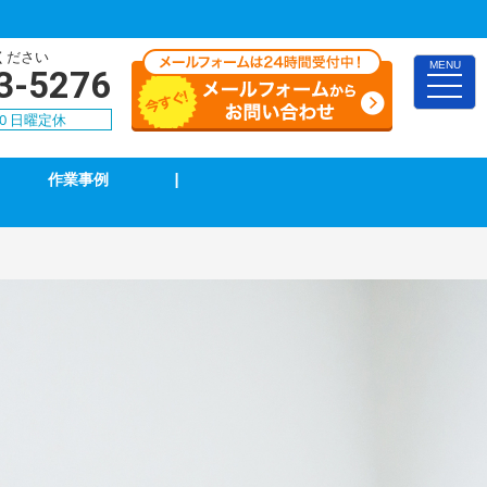
ください
MENU
3-5276
toggle
naviga
00 日曜定休
作業事例
|
インターホン修理・取付
ブレーカー修理・取付
電気配線工事